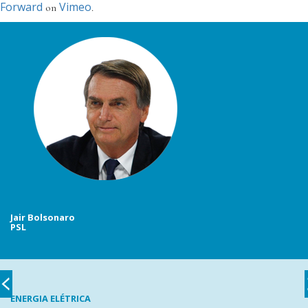
Forward
Vimeo
on
.
Jair Bolsonaro
PSL
ENERGIA ELÉTRICA